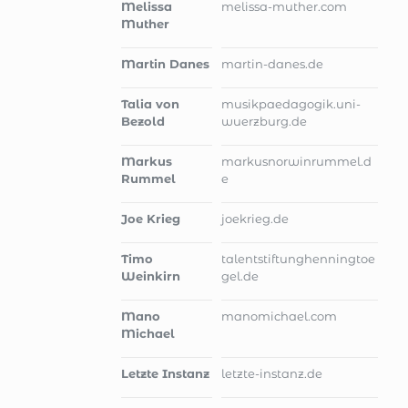
Melissa
melissa-muther.com
Muther
Martin Danes
martin-danes.de
Talia von
musikpaedagogik.uni-
Bezold
wuerzburg.de
Markus
markusnorwinrummel.d
Rummel
e
Joe Krieg
joekrieg.de
Timo
talentstiftunghenningtoe
Weinkirn
gel.de
Mano
manomichael.com
Michael
Letzte Instanz
letzte-instanz.de